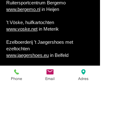
Ruitersportcentrum Bergemo
www.bergemo.nl
in Heijen
’t Vöske, huifkartochten
www.voske.net
in Meterik
Ezelboerderij ’t Jaegershoes met
ezeltochten
www.jaegershoes.eu
in Belfeld
Ezelgasterij aan de Maasheggen
www.ezelgasterij.nl
in Groeningen
Phone
Email
Adres
Seven Twenty cable park, waterskiëen aan
een kabelbaan
www.seven-twenty.nl
in Sevenum
Klimpark Funforest
www.funforest.nl
in Venlo
A Gogo kabelbaan, Rodelbaan, Tokkelen,