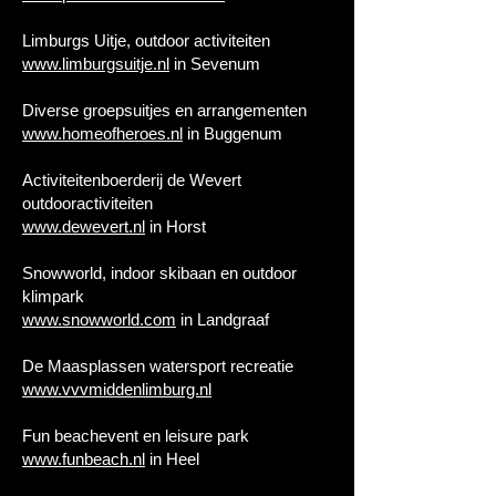
Limburgs Uitje, outdoor activiteiten
www.limburgsuitje.nl
in Sevenum
Diverse groepsuitjes en arrangementen
www.homeofheroes.nl
in Buggenum
Activiteitenboerderij de Wevert
outdooractiviteiten
www.dewevert.nl
in Horst
Snowworld, indoor skibaan en outdoor
klimpark
www.snowworld.com
in Landgraaf
De Maasplassen watersport recreatie
www.vvvmiddenlimburg.nl
Fun beachevent en leisure park
www.funbeach.nl
in Heel